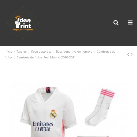
Inicio
Textiles
Ropa deportiva
Ropa deportiva de hombre
Camisetas de
futbol
Camiseta de futbol Real Madrid 2020-2021