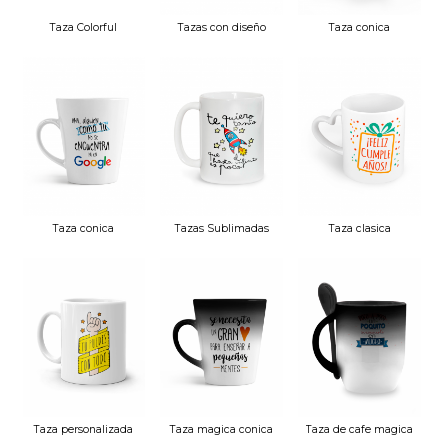
Taza Colorful
Tazas con diseño
Taza conica
conica 12oz
ceramica 17oz
Taza conica
Tazas Sublimadas
Taza clasica
ceramica 12oz
15oz
ceramica 11oz asa
corazon
Taza personalizada
Taza magica conica
Taza de cafe magica
11oz