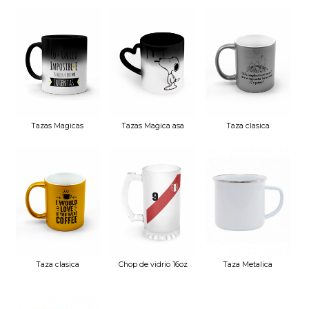
Tazas Magicas
Tazas Magica asa
Taza clasica
Personalizadas
corazon
ceramica 11oz
plateada
Taza clasica
Chop de vidrio 16oz
Taza Metalica
ceramica 11oz
pavonado
Vintage
dorada