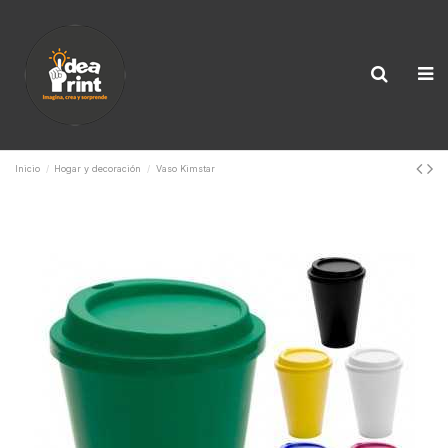
Inicio
Hogar y decoración
Vaso Kimstar