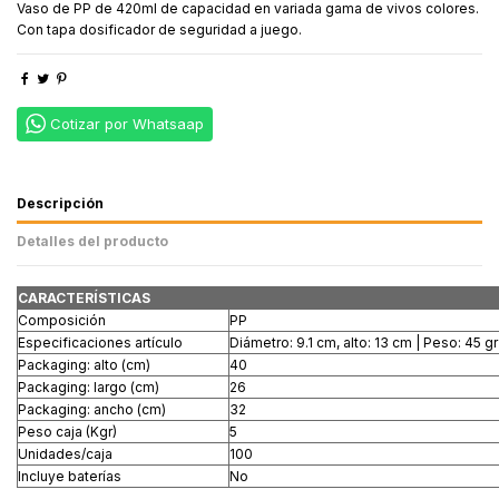
Vaso de PP de 420ml de capacidad en variada gama de vivos colores.
Con tapa dosificador de seguridad a juego.
Cotizar por Whatsaap
Descripción
Detalles del producto
CARACTERÍSTICAS
Composición
PP
Especificaciones artículo
Diámetro: 9.1 cm, alto: 13 cm | Peso: 45 gr
Packaging: alto (cm)
40
Packaging: largo (cm)
26
Packaging: ancho (cm)
32
Peso caja (Kgr)
5
Unidades/caja
100
Incluye baterías
No