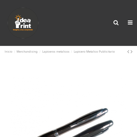
Inicio
Merchandising
Lapiceros metalicos
Lapicero Metalico Publicitario