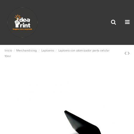
Inicio
Merchandising
Lapiceros
Lapicero con atomizador porta celular
10ml