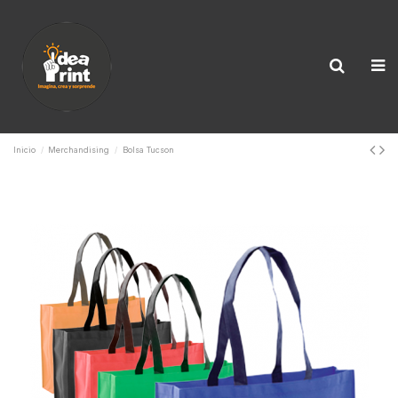
Inicio
Merchandising
Bolsa Tucson