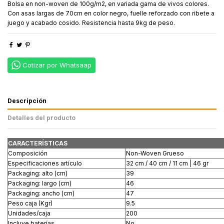
Bolsa en non-woven de 100g/m2, en variada gama de vivos colores.
Con asas largas de 70cm en color negro, fuelle reforzado con ribete a
juego y acabado cosido. Resistencia hasta 9kg de peso.
Cotizar por Whatsaap
Descripción
Detalles del producto
CARACTERÍSTICAS
Composición
Non-Woven Grueso
Especificaciones artículo
32 cm / 40 cm / 11 cm | 46 gr
Packaging: alto (cm)
39
Packaging: largo (cm)
46
Packaging: ancho (cm)
47
Peso caja (Kgr)
9.5
Unidades/caja
200
Incluye baterías
No