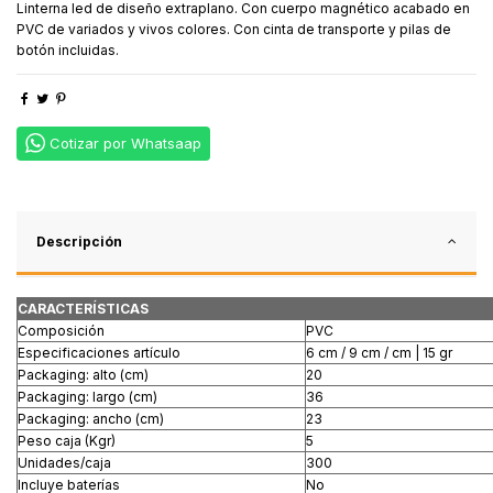
Linterna led de diseño extraplano. Con cuerpo magnético acabado en
PVC de variados y vivos colores. Con cinta de transporte y pilas de
botón incluidas.
Cotizar por Whatsaap
Descripción
CARACTERÍSTICAS
Composición
PVC
Especificaciones artículo
6 cm / 9 cm / cm | 15 gr
Packaging: alto (cm)
20
Packaging: largo (cm)
36
Packaging: ancho (cm)
23
Peso caja (Kgr)
5
Unidades/caja
300
Incluye baterías
No