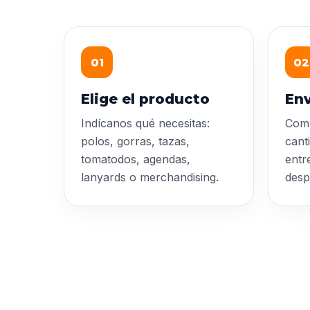
01
02
Elige el producto
Env
Indícanos qué necesitas:
Comp
polos, gorras, tazas,
cant
tomatodos, agendas,
entr
lanyards o merchandising.
desp