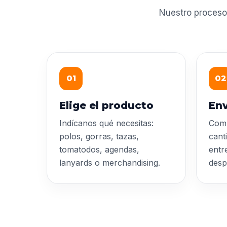
Nuestro proceso
01
02
Elige el producto
Env
Indícanos qué necesitas:
Comp
polos, gorras, tazas,
cant
tomatodos, agendas,
entr
lanyards o merchandising.
desp