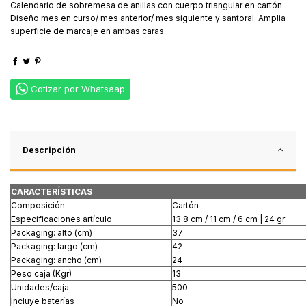
Calendario de sobremesa de anillas con cuerpo triangular en cartón.
Diseño mes en curso/ mes anterior/ mes siguiente y santoral. Amplia
superficie de marcaje en ambas caras.
Cotizar por Whatsaap
Descripción
CARACTERÍSTICAS
Composición
Cartón
Especificaciones artículo
13.8 cm / 11 cm / 6 cm | 24 gr
Packaging: alto (cm)
37
Packaging: largo (cm)
42
Packaging: ancho (cm)
24
Peso caja (Kgr)
13
Unidades/caja
500
Incluye baterías
No