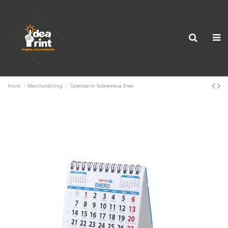
Inicio
Merchandising
Calendario Sobremesa Ener