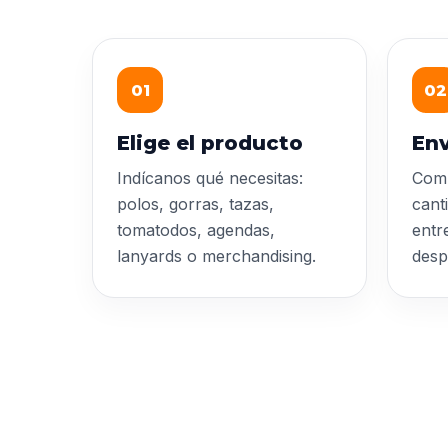
01
02
Elige el producto
Env
Indícanos qué necesitas:
Comp
polos, gorras, tazas,
cant
tomatodos, agendas,
entr
lanyards o merchandising.
desp