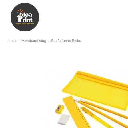
Inicio
Merchandising
Set Estuche Baiku