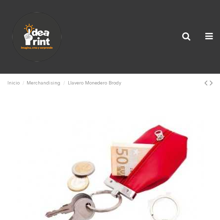
Inicio
Merchandising
Llavero Monedero Brody