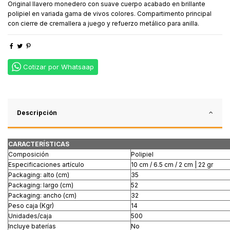
Original llavero monedero con suave cuerpo acabado en brillante
polipiel en variada gama de vivos colores. Compartimento principal
con cierre de cremallera a juego y refuerzo metálico para anilla.
Cotizar por Whatsaap
Descripción
CARACTERÍSTICAS
Composición
Polipiel
Especificaciones artículo
10 cm / 6.5 cm / 2 cm | 22 gr
Packaging: alto (cm)
35
Packaging: largo (cm)
52
Packaging: ancho (cm)
32
Peso caja (Kgr)
14
Unidades/caja
500
Incluye baterías
No