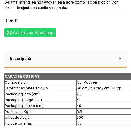
Delantal infantil en non-woven en alegre combinación bicolor. Con
cintas de ajuste en cuello y espalda.
Cotizar por Whatsaap
Descripción
CARACTERÍSTICAS
Composición
Non-Woven
Especificaciones artículo
60 cm / 40 cm / cm | 28 gr
Packaging: alto (cm)
25
Packaging: largo (cm)
51
Packaging: ancho (cm)
49
Peso caja (Kgr)
6.5
Unidades/caja
200
Incluye baterías
No