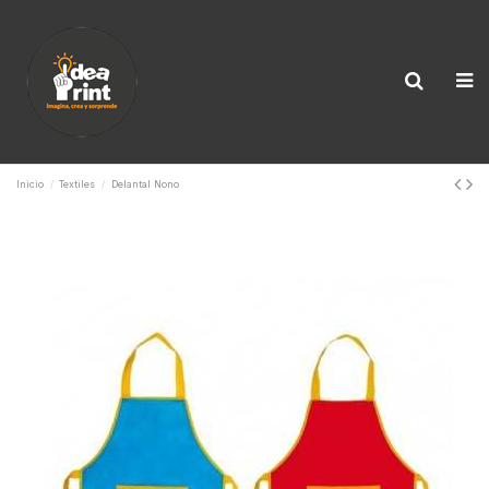
Inicio
Textiles
Delantal Nono