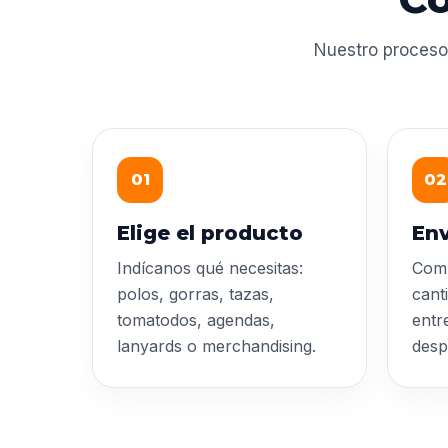
Nuestro proceso
01
02
Elige el producto
Env
Indícanos qué necesitas:
Comp
polos, gorras, tazas,
cant
tomatodos, agendas,
entr
lanyards o merchandising.
desp