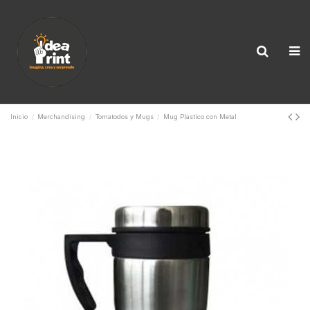
Inicio
Merchandising
Tomatodos y Mugs
Mug Plastico con Metal