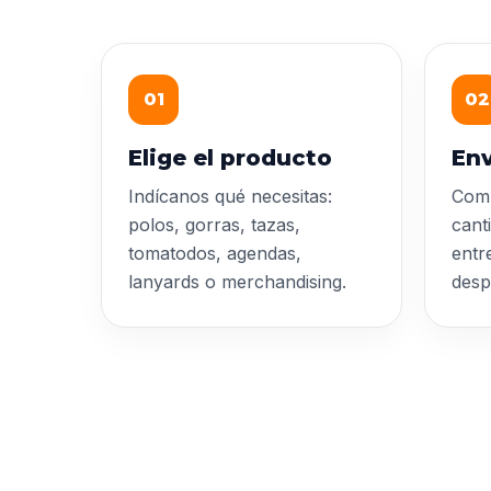
01
02
Elige el producto
Env
Indícanos qué necesitas:
Comp
polos, gorras, tazas,
cant
tomatodos, agendas,
entr
lanyards o merchandising.
desp