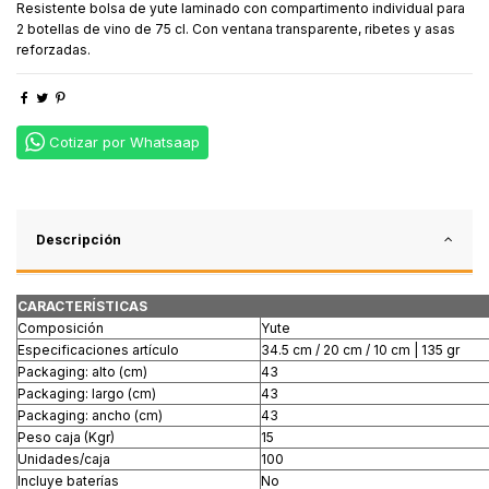
Resistente bolsa de yute laminado con compartimento individual para
2 botellas de vino de 75 cl. Con ventana transparente, ribetes y asas
reforzadas.
Cotizar por Whatsaap
Descripción
CARACTERÍSTICAS
Composición
Yute
Especificaciones artículo
34.5 cm / 20 cm / 10 cm | 135 gr
Packaging: alto (cm)
43
Packaging: largo (cm)
43
Packaging: ancho (cm)
43
Peso caja (Kgr)
15
Unidades/caja
100
Incluye baterías
No