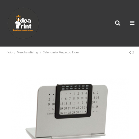
Inicio
Merchandising
Calendario Perpetuo Lider