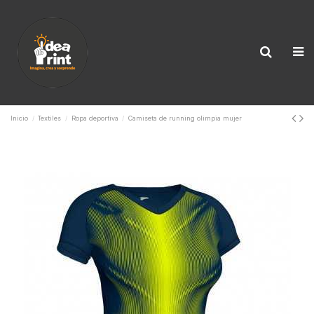
Inicio
Textiles
Ropa deportiva
Camiseta de running olimpia mujer