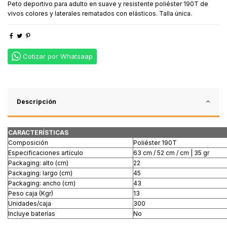
Peto deportivo para adulto en suave y resistente poliéster 190T de
vivos colores y laterales rematados con elásticos. Talla única.
Cotizar por Whatsaap
Descripción
CARACTERÍSTICAS
Composición
Poliéster 190T
Especificaciones artículo
63 cm / 52 cm / cm | 35 gr
Packaging: alto (cm)
22
Packaging: largo (cm)
45
Packaging: ancho (cm)
43
Peso caja (Kgr)
13
Unidades/caja
300
Incluye baterías
No