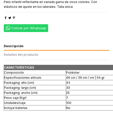
Peto infantil reflectante en variada gama de vivos colores. Con
elásticos de ajuste en los laterales. Talla única.
Cotizar por Whatsaap
Descripción
Detalles del producto
CARACTERÍSTICAS
Composición
Poliéster
Especificaciones artículo
46 cm / 39 cm / cm | 54 gr
Packaging: alto (cm)
43
Packaging: largo (cm)
30
Packaging: ancho (cm)
25
Peso caja (Kgr)
7
Unidades/caja
100
Incluye baterías
No