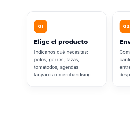
01
02
Elige el producto
Env
Indícanos qué necesitas:
Comp
polos, gorras, tazas,
cant
tomatodos, agendas,
entr
lanyards o merchandising.
desp